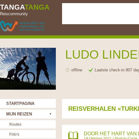
TANGA
TANGA
Reiscommunity
LUDO LIND
offline
Laatste check-in 907 da
STARTPAGINA
REISVERHALEN «TURK
MIJN REIZEN
Routes
DOOR HET HART VAN 
Foto's
19 Oktober 2011 |
Start-to-Cycle 