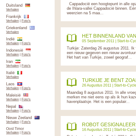
Cappadocië een hoogtepunt in alle opz
Duitsland
de Ihlara-vallei Cappadocië binnen. Eé
Verhalen
weerzien na 5 maa...
Frankrijk
Verhalen
|
Foto's
Griekenland
Verhalen
HET BINNENLAND VAN
Indië
05 September 2011 |
Start-to-Cyc
Verhalen
|
Foto's
Turkije: Zaterdag 26 augustus 2011. I
Indonesië
een nieuw gegeven een nieuw avontuur 
Verhalen
|
Foto's
Het hart van Turkije, zowel geograf...
Iran
Verhalen
|
Foto's
Italië
Verhalen
TURKIJE JE BENT ZO
Laos
26 Augustus 2011 |
Start-to-Cycle
Verhalen
|
Foto's
Maandag 8 augustus 2011. In alle vroegt
Maleisië
merken me niet eens op als ik hun kaze
Verhalen
|
Foto's
havenplaatsje. Het is een populair...
Nepal
Verhalen
|
Foto's
Nieuw Zeeland
Verhalen
|
Foto's
ROBOT GESIGNALEERD
Oost Timor
16 Augustus 2011 |
Start-to-Cycle
Verhalen
|
Foto's