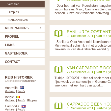
Verhalen
Door het hart van Koerdistan, langsh
visum bureau. Marc, Carina en Gerjo m
Filmpjes
hebben. Onze elektronische aanvraag is
Nieuwsbrieven
MIJN PAGINA'S
SANLIURFA-OOST ANT
30 September 2011 |
Start-to-Cyc
PROFIEL
Sanliurfa-Oost Antantolië-Koerdistan
LINKS
Mijn verhaal schrijf ik in het grootste 
ziekenhuis van de Arabische wereld g..
GASTENBOEK
CONTACT
VAN CAPPADOCIE DO
27 September 2011 |
Start-to-Cyc
REIS HISTORIEK
Turkije 10/09/2011: Het zal nooit meer
Chronologisch
|
Alfabetisch
fijne week van samenzijn in Göreme-Capp
vrienden met een hart van goud...
Australië
Verhalen
|
Foto's
België
Verhalen
|
Foto's
|
Filmpjes
CAPPADOCIE EEN HOO
Cambodja
18 September 2011 |
Start-to-Cyc
Verhalen
|
Foto's