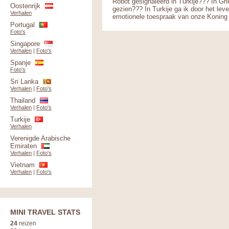
Robot gesignaleerd in Turkije??? In G
Oostenrijk
gezien??? In Turkije ga ik door het lev
Verhalen
emotionele toespraak van onze Koning Al
Portugal
Foto's
Singapore
Verhalen
|
Foto's
Spanje
Foto's
Sri Lanka
Verhalen
|
Foto's
Thailand
Verhalen
|
Foto's
Turkije
Verhalen
Verenigde Arabische
Emiraten
Verhalen
|
Foto's
Vietnam
Verhalen
|
Foto's
MINI TRAVEL STATS
24
reizen