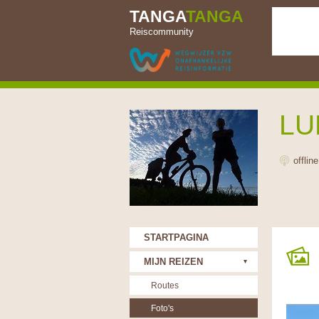
TANGA
TANGA
Reiscommunity
LU
offlin
STARTPAGINA
MIJN REIZEN
Routes
Foto's