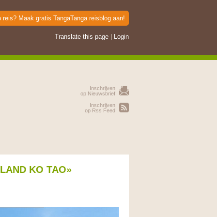
p reis? Maak gratis TangaTanga reisblog aan!
Translate this page
|
Login
Inschrijven
op Nieuwsbrief
Inschrijven
op Rss Feed
ILAND KO TAO»