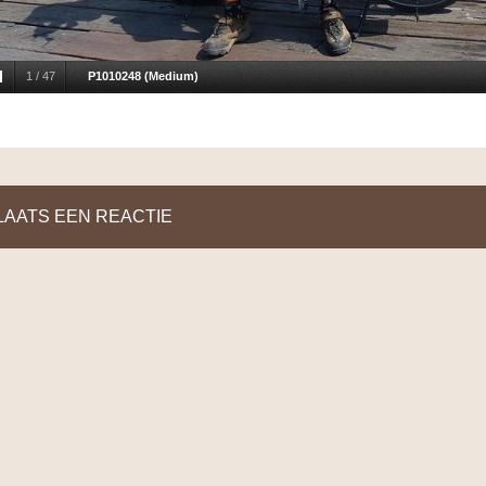
1
/
47
P1010248 (Medium)
LAATS EEN REACTIE