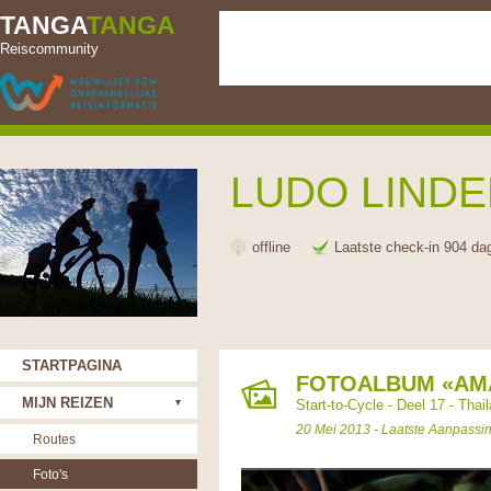
TANGA
TANGA
Reiscommunity
LUDO LIND
offline
Laatste check-in 904 da
STARTPAGINA
FOTOALBUM «AMA
MIJN REIZEN
Start-to-Cycle - Deel 17 - Thai
20 Mei 2013 - Laatste Aanpassi
Routes
Foto's