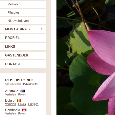
Verhalen
Filmpjes
Nieuwsbrieven
MIJN PAGINA'S
PROFIEL
LINKS
GASTENBOEK
CONTACT
REIS HISTORIEK
Chronologisch
|
Alfabetisch
Australië
Verhalen
|
Foto's
België
Verhalen
|
Foto's
|
Filmpjes
Cambodja
Verhalen
|
Foto's