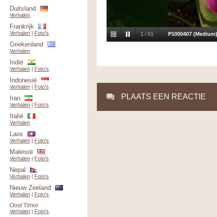
Duitsland
Verhalen
Frankrijk
Verhalen
|
Foto's
1
/
61
P1000407 (Medium
Griekenland
Verhalen
Indië
Verhalen
|
Foto's
Indonesië
Verhalen
|
Foto's
PLAATS EEN REACTIE
Iran
Verhalen
|
Foto's
Italië
Verhalen
Laos
Verhalen
|
Foto's
Maleisië
Verhalen
|
Foto's
Nepal
Verhalen
|
Foto's
Nieuw Zeeland
Verhalen
|
Foto's
Oost Timor
Verhalen
|
Foto's