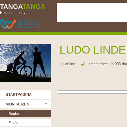
TANGA
TANGA
Reiscommunity
LUDO LIND
offline
Laatste check-in 903 da
STARTPAGINA
MIJN REIZEN
Routes
Foto's