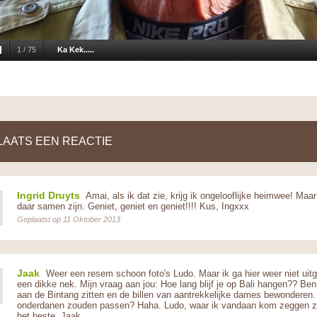
1
/
75
Ka Kek.....
LAATS EEN REACTIE
Ingrid Druyts
Amai, als ik dat zie, krijg ik ongelooflijke heimwee! Maar i
daar samen zijn. Geniet, geniet en geniet!!!! Kus, Ingxxx
Geplaatst op 11 Oktober 2013
Jaak
Weer een resem schoon foto's Ludo. Maar ik ga hier weer niet uitge
een dikke nek. Mijn vraag aan jou: Hoe lang blijf je op Bali hangen?? Ben
aan de Bintang zitten en de billen van aantrekkelijke dames bewonderen. Of
onderdanen zouden passen? Haha. Ludo, waar ik vandaan kom zeggen ze 'G
het beste. Jaak