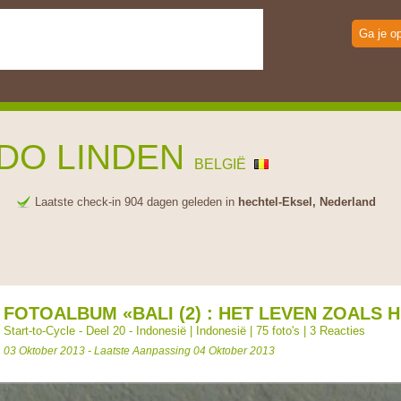
Ga je o
DO LINDEN
BELGIË
e
Laatste check-in 904 dagen geleden in
hechtel-Eksel, Nederland
FOTOALBUM «BALI (2) : HET LEVEN ZOALS H
Start-to-Cycle - Deel 20 - Indonesië
|
Indonesië
| 75 foto's |
3 Reacties
03 Oktober 2013 - Laatste Aanpassing 04 Oktober 2013