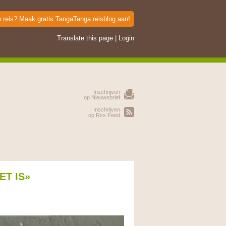
p reis? Maak gratis TangaTanga reisblog aan!
Translate this page
|
Login
Inschrijven
op Nieuwsbrief
Inschrijven
op Rss Feed
ET IS»