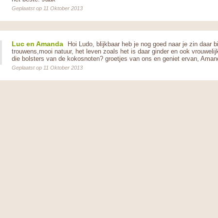
Geplaatst op 11 Oktober 2013
Luc en Amanda
Hoi Ludo, blijkbaar heb je nog goed naar je zin daar bi
trouwens,mooi natuur, het leven zoals het is daar ginder en ook vrouweli
die bolsters van de kokosnoten? groetjes van ons en geniet ervan, Ama
Geplaatst op 11 Oktober 2013