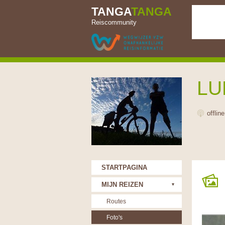
TANGA
TANGA
Reiscommunity
LU
offlin
STARTPAGINA
MIJN REIZEN
Routes
Foto's